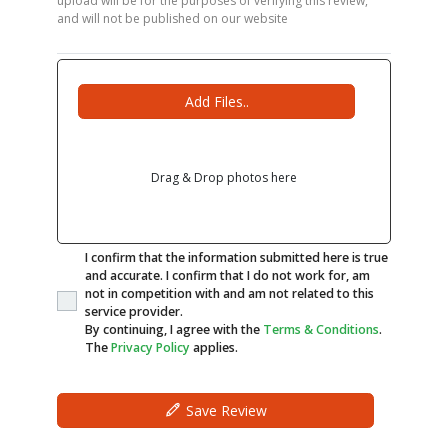
upload will be for the purposes of verifying this review,
and will not be published on our website
Add Files..
Drag & Drop photos here
I confirm that the information submitted here is true
and accurate. I confirm that I do not work for, am
not in competition with and am not related to this
service provider.
By continuing, I agree with the
Terms & Conditions
.
The
Privacy Policy
applies.
Save Review