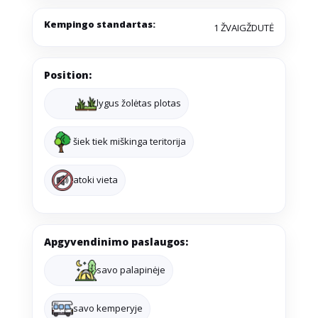
Kempingo standartas:
1 ŽVAIGŽDUTĖ
Position:
lygus žolėtas plotas
šiek tiek miškinga teritorija
atoki vieta
Apgyvendinimo paslaugos:
savo palapinėje
savo kemperyje