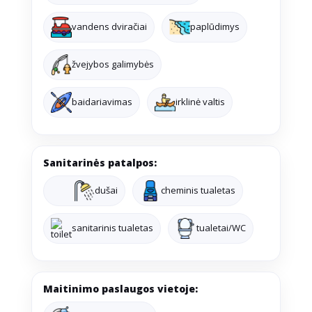
vandens dviračiai
paplūdimys
žvejybos galimybės
baidariavimas
irklinė valtis
Sanitarinės patalpos:
dušai
cheminis tualetas
sanitarinis tualetas
tualetai/WC
Maitinimo paslaugos vietoje: