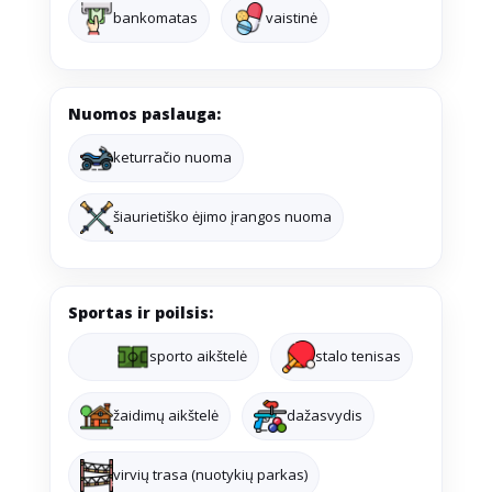
bankomatas
vaistinė
Nuomos paslauga:
keturračio nuoma
šiaurietiško ėjimo įrangos nuoma
Sportas ir poilsis:
sporto aikštelė
stalo tenisas
žaidimų aikštelė
dažasvydis
virvių trasa (nuotykių parkas)