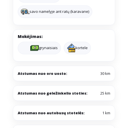
savo namelyje ant ratų (karavane)
Mokėjimas:
grynaisiais
kortele
Atstumas nuo oro uosto:
30 km
Atstumas nuo geležinkelio stoties:
25 km
Atstumas nuo autobusų stotelės:
1 km