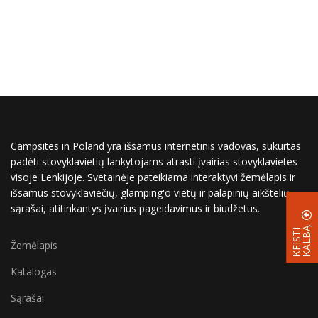
Campsites in Poland yra išsamus internetinis vadovas, sukurtas
padėti stovyklavietių lankytojams atrasti įvairias stovyklavietes
visoje Lenkijoje. Svetainėje pateikiama interaktyvi žemėlapis ir
išsamūs stovyklaviečių, glamping'o vietų ir palapinių aikštelių
sąrašai, atitinkantys įvairius pageidavimus ir biudžetus.
Ą
K
E
I
S
T
I
K
A
L
B
Žemėlapis
Katalogas
Sąrašai