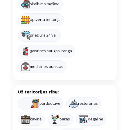
skalbimo mašina
aptverta teritorija
priežiūra 24 val.
gaisrinės saugos įranga
medicinos punktas
Už teritorijos ribų:
parduotuvė
restoranas
kavinė
baras
degalinė