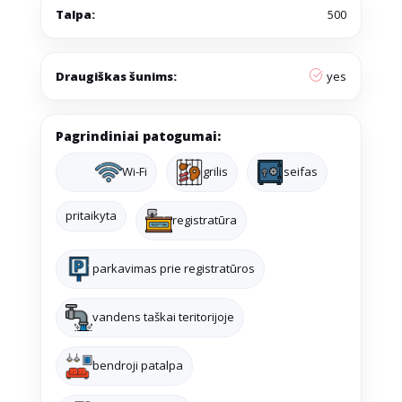
Talpa:
500
Draugiškas šunims:
yes
Pagrindiniai patogumai:
Wi-Fi
grilis
seifas
pritaikyta
registratūra
parkavimas prie registratūros
vandens taškai teritorijoje
bendroji patalpa