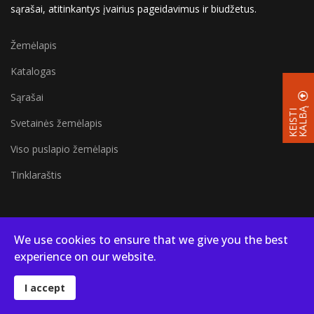
sąrašai, atitinkantys įvairius pageidavimus ir biudžetus.
Žemėlapis
Katalogas
Sąrašai
Ą
K
E
I
S
T
I
K
A
L
B
Svetainės žemėlapis
Viso puslapio žemėlapis
Tinklaraštis
We use cookies to ensure that we give you the best
© 2026 Campsites in Poland
experience on our website.
I accept