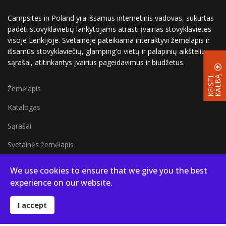
Campsites in Poland yra išsamus internetinis vadovas, sukurtas
padėti stovyklavietių lankytojams atrasti įvairias stovyklavietes
visoje Lenkijoje. Svetainėje pateikiama interaktyvi žemėlapis ir
išsamūs stovyklaviečių, glamping'o vietų ir palapinių aikštelių
sąrašai, atitinkantys įvairius pageidavimus ir biudžetus.
Ą
K
E
I
S
T
I
K
A
L
B
Žemėlapis
Katalogas
Sąrašai
Svetainės žemėlapis
Viso puslapio žemėlapis
We use cookies to ensure that we give you the best
Tinklaraštis
experience on our website.
I accept