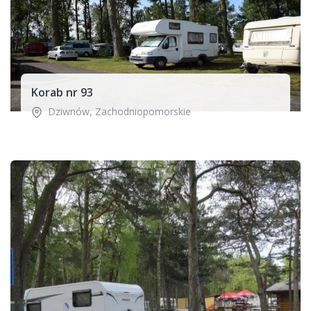
Korab nr 93
Dziwnów
,
Zachodniopomorskie