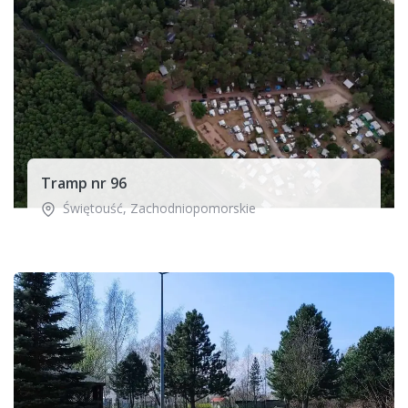
Tramp nr 96
Świętouść
,
Zachodniopomorskie