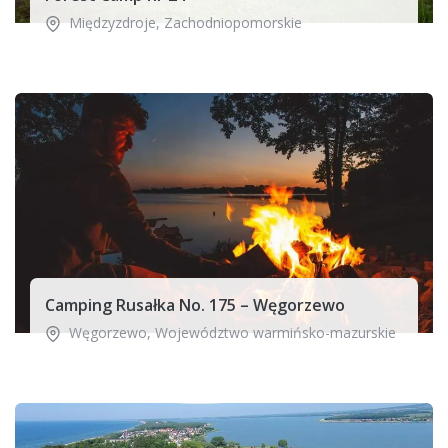
Międzyzdroje
,
Zachodniopomorskie
Camping Rusałka No. 175 – Węgorzewo
Węgorzewo
,
Województwo warmińsko-mazurskie