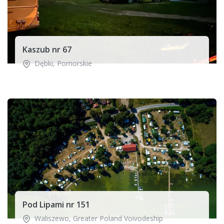
Kaszub nr 67
Dębki
,
Pomorskie
Pod Lipami nr 151
Waliszewo
,
Greater Poland Voivodeship