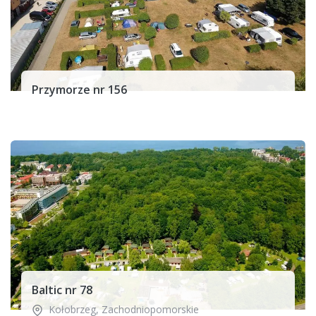
Przymorze nr 156
Baltic nr 78
Kołobrzeg
,
Zachodniopomorskie