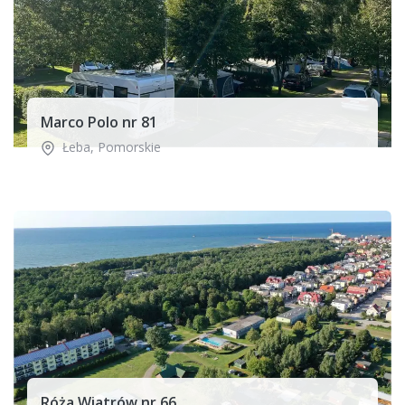
Marco Polo nr 81
Łeba
,
Pomorskie
Róża Wiatrów nr 66