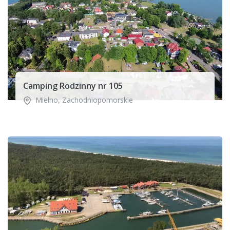
Camping Rodzinny nr 105
Mielno
,
Zachodniopomorskie