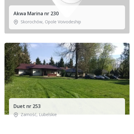
Akwa Marina nr 230
Skorochów
,
Opole Voivodeship
Duet nr 253
Zamość
,
Lubelskie