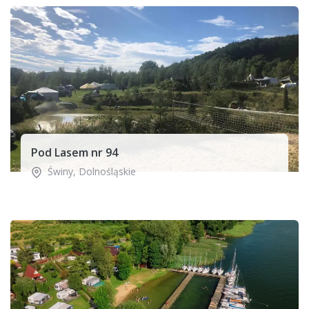
Pod Lasem nr 94
Świny
,
Dolnośląskie