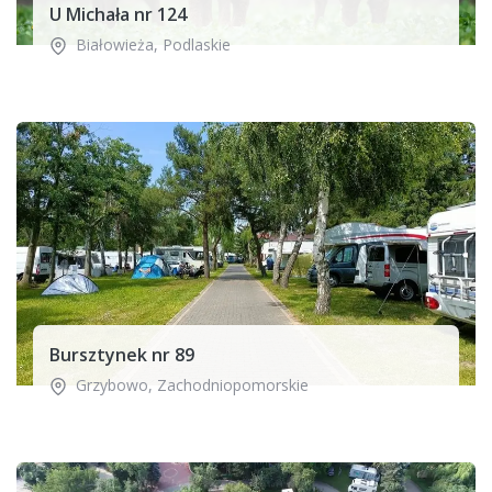
U Michała nr 124
Białowieża
,
Podlaskie
Bursztynek nr 89
Grzybowo
,
Zachodniopomorskie