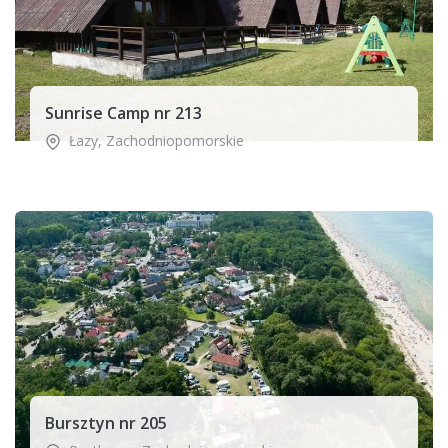
Sunrise Camp nr 213
Łazy
,
Zachodniopomorskie
Bursztyn nr 205