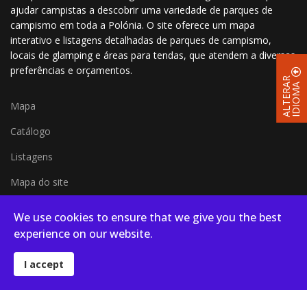
ajudar campistas a descobrir uma variedade de parques de
campismo em toda a Polónia. O site oferece um mapa
interativo e listagens detalhadas de parques de campismo,
locais de glamping e áreas para tendas, que atendem a diversas
preferências e orçamentos.
A
L
T
E
R
R
I
D
I
O
M
A
A
Mapa
Catálogo
Listagens
Mapa do site
Mapa em página inteira
We use cookies to ensure that we give you the best
Blog
experience on our website.
I accept