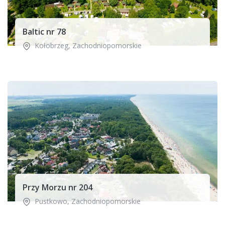
Baltic nr 78
Kołobrzeg
,
Zachodniopomorskie
Przy Morzu nr 204
Pustkowo
,
Zachodniopomorskie