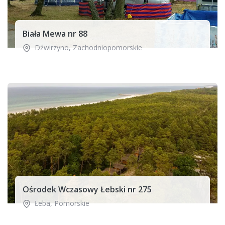
Biała Mewa nr 88
Dźwirzyno
,
Zachodniopomorskie
Ośrodek Wczasowy Łebski nr 275
Łeba
,
Pomorskie