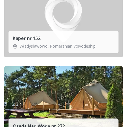
Kaper nr 152
Władysławowo
,
Pomeranian Voivodeship
Osada Nad Wodą nr 272