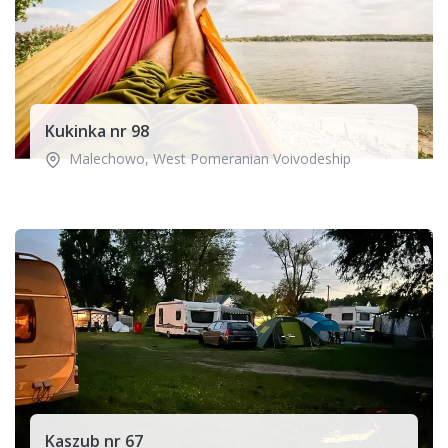
Kukinka nr 98
Malechowo
,
West Pomeranian Voivodeship
Kaszub nr 67