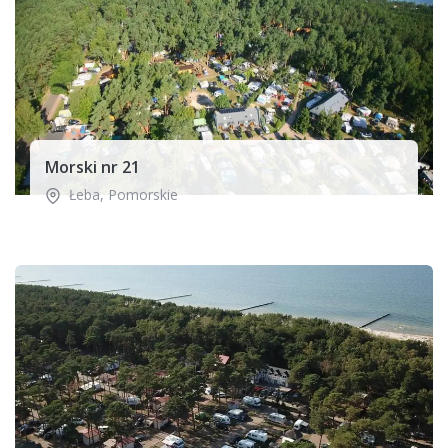
Morski nr 21
Łeba
,
Pomorskie