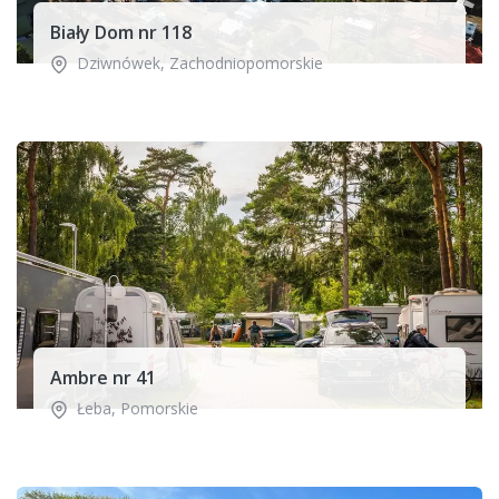
Biały Dom nr 118
Dziwnówek
,
Zachodniopomorskie
Ambre nr 41
Łeba
,
Pomorskie