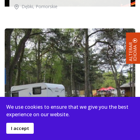
Dębki
,
Pomorskie
A
L
T
E
R
R
I
D
I
O
M
A
A
We use cookies to ensure that we give you the best
experience on our website.
I accept
Stogi nr 218