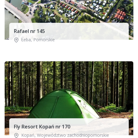
Rafael nr 145
Łeba
,
Pomorskie
Fly Resort Kopań nr 170
Kopań
,
Województwo zachodniopomorskie