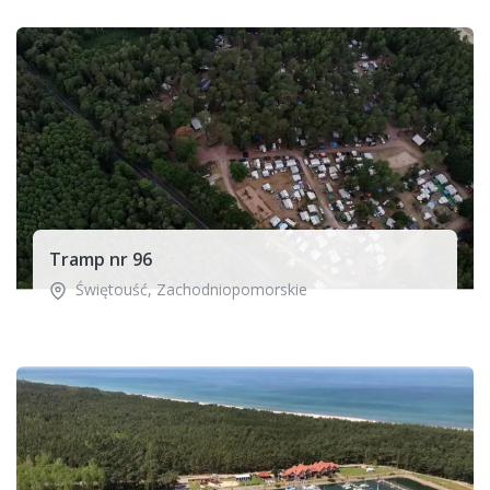
Tramp nr 96
Świętouść
,
Zachodniopomorskie