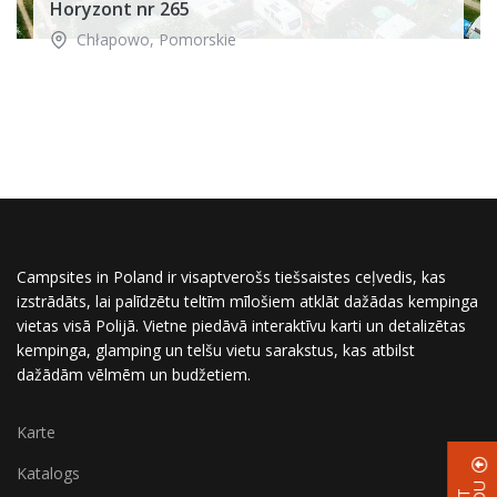
Horyzont nr 265
Chłapowo
,
Pomorskie
Campsites in Poland ir visaptverošs tiešsaistes ceļvedis, kas
izstrādāts, lai palīdzētu teltīm mīlošiem atklāt dažādas kempinga
vietas visā Polijā. Vietne piedāvā interaktīvu karti un detalizētas
kempinga, glamping un telšu vietu sarakstus, kas atbilst
dažādām vēlmēm un budžetiem.
Karte
Katalogs