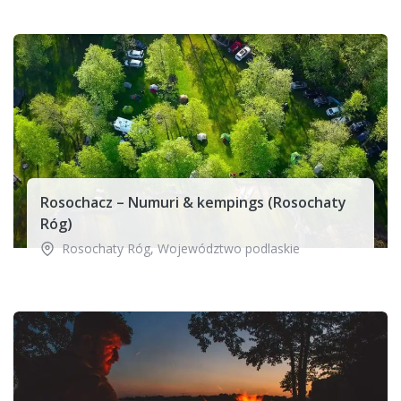
Rosochacz – Numuri & kempings (Rosochaty
Róg)
Rosochaty Róg
,
Województwo podlaskie