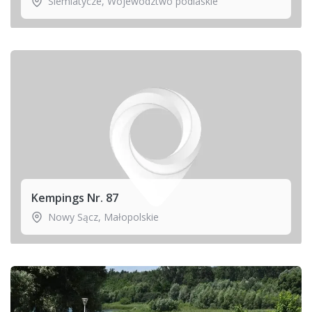
Siemiatycze
,
Województwo podlaskie
Kempings Nr. 87
Nowy Sącz
,
Małopolskie