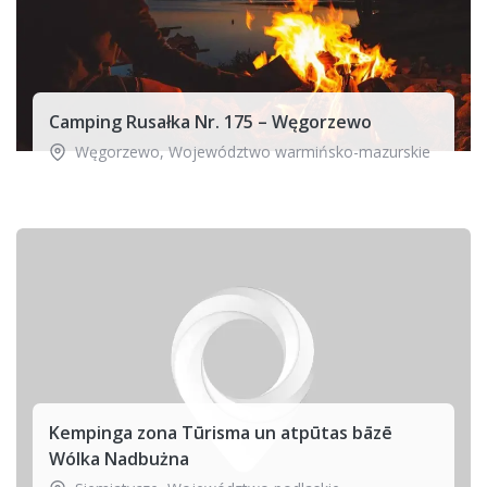
Camping Rusałka Nr. 175 – Węgorzewo
Węgorzewo
,
Województwo warmińsko-mazurskie
Kempinga zona Tūrisma un atpūtas bāzē
Wólka Nadbużna