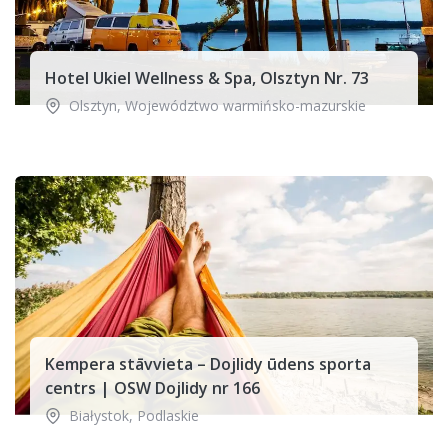
Hotel Ukiel Wellness & Spa, Olsztyn Nr. 73
Olsztyn
,
Województwo warmińsko-mazurskie
Kempera stāvvieta – Dojlidy ūdens sporta
centrs | OSW Dojlidy nr 166
Białystok
,
Podlaskie