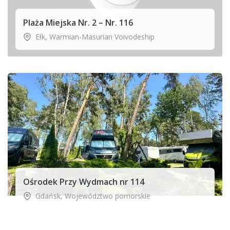
Plaża Miejska Nr. 2 – Nr. 116
Ełk
,
Warmian-Masurian Voivodeship
Ośrodek Przy Wydmach nr 114
Gdańsk
,
Województwo pomorskie