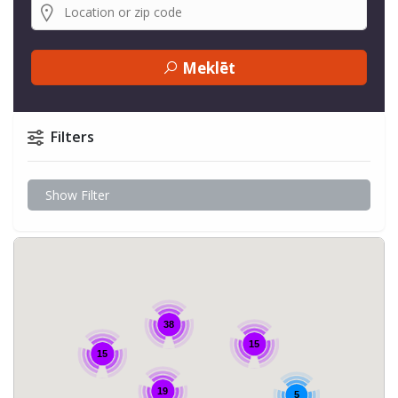
Meklēt
Filters
Show Filter
38
15
15
19
5