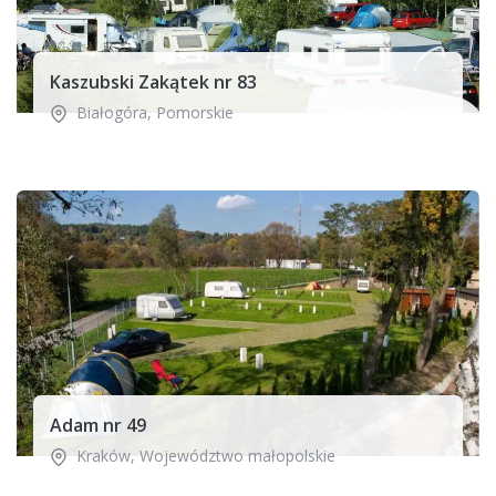
Kaszubski Zakątek nr 83
Białogóra
,
Pomorskie
Adam nr 49
Kraków
,
Województwo małopolskie