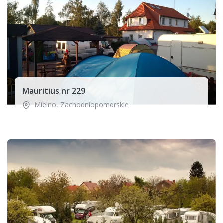
Mauritius nr 229
Mielno
,
Zachodniopomorskie