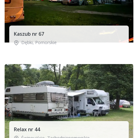
Kaszub nr 67
Dębki
,
Pomorskie
Relax nr 44
Świnoujście
,
Zachodniopomorskie