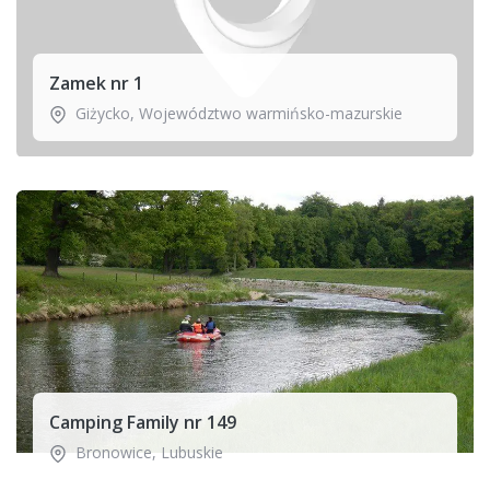
Zamek nr 1
Giżycko
,
Województwo warmińsko-mazurskie
Camping Family nr 149
Bronowice
,
Lubuskie