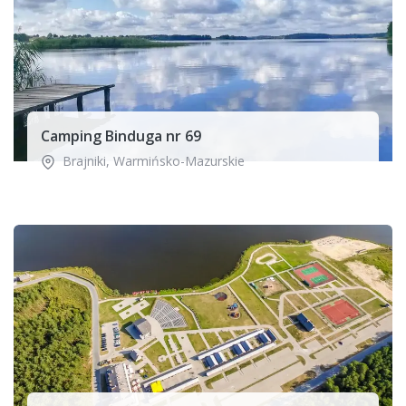
Camping Binduga nr 69
Brajniki
,
Warmińsko-Mazurskie