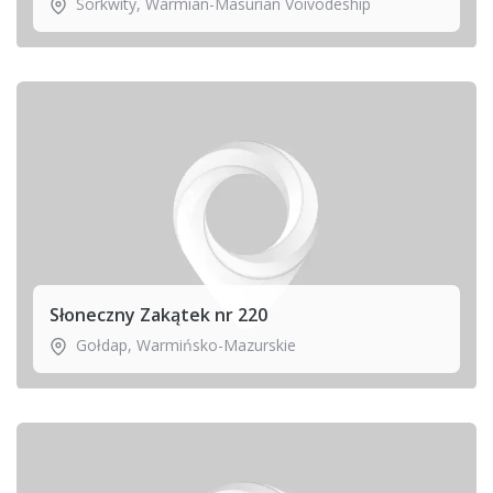
Sorkwity
,
Warmian-Masurian Voivodeship
Słoneczny Zakątek nr 220
Gołdap
,
Warmińsko-Mazurskie