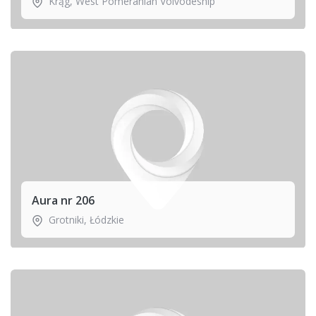
Krąg
,
West Pomeranian Voivodeship
Aura nr 206
Grotniki
,
Łódzkie