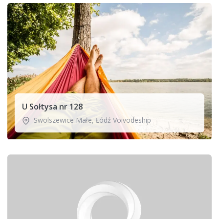
U Sołtysa nr 128
Swolszewice Małe
,
Łódź Voivodeship