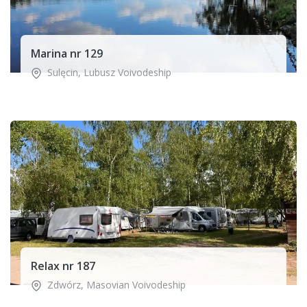
Marina nr 129
Sulęcin
,
Lubusz Voivodeship
Relax nr 187
Zdwórz
,
Masovian Voivodeship