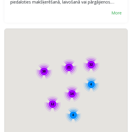
piedaloties makšķerēšanā, laivošanā vai pārgājienos.…
More
32
21
38
4
14
12
4