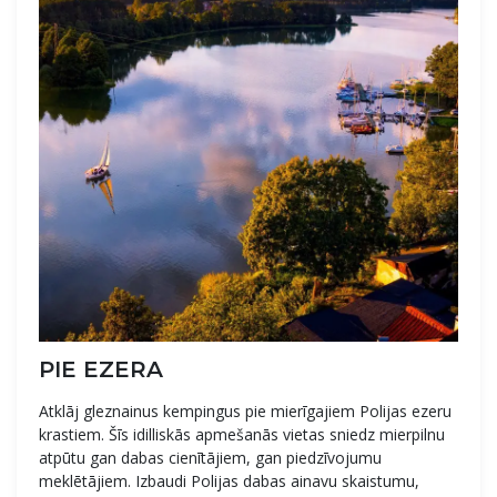
PIE EZERA
Atklāj gleznainus kempingus pie mierīgajiem Polijas ezeru
krastiem. Šīs idilliskās apmešanās vietas sniedz mierpilnu
atpūtu gan dabas cienītājiem, gan piedzīvojumu
meklētājiem. Izbaudi Polijas dabas ainavu skaistumu,