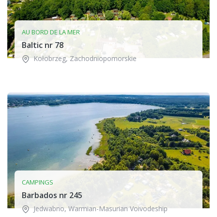
AU BORD DE LA MER
Baltic nr 78
Kołobrzeg
,
Zachodniopomorskie
CAMPINGS
Barbados nr 245
Jedwabno
,
Warmian-Masurian Voivodeship