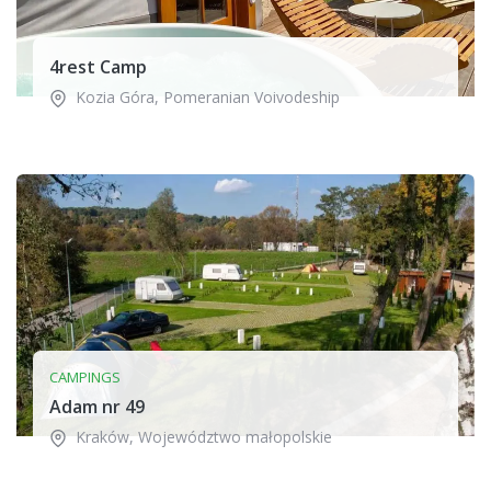
4rest Camp
Kozia Góra
,
Pomeranian Voivodeship
CAMPINGS
Adam nr 49
Kraków
,
Województwo małopolskie