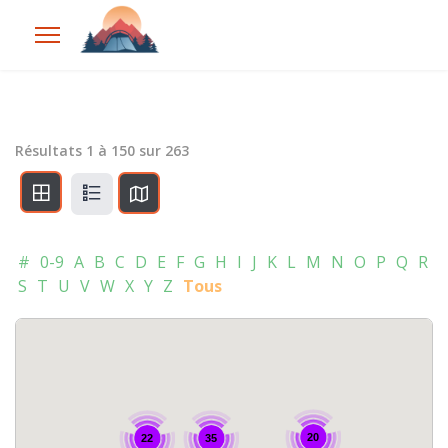
Résultats
1
à
150
sur
263
#
0-9
A
B
C
D
E
F
G
H
I
J
K
L
M
N
O
P
Q
R
S
T
U
V
W
X
Y
Z
Tous
20
35
22