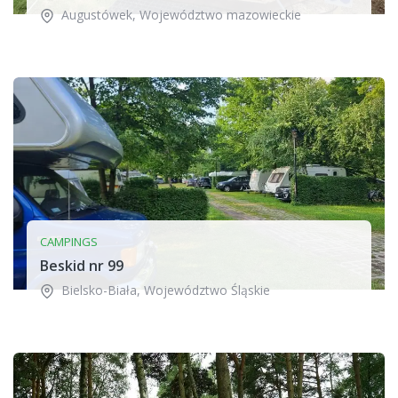
Augustówek
,
Województwo mazowieckie
CAMPINGS
Beskid nr 99
Bielsko-Biała
,
Województwo Śląskie