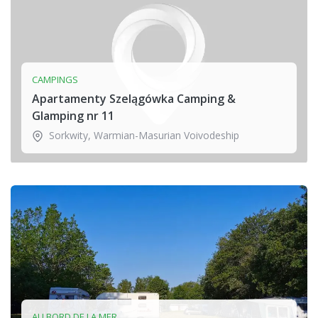
CAMPINGS
Apartamenty Szelągówka Camping &
Glamping nr 11
Sorkwity
,
Warmian-Masurian Voivodeship
AU BORD DE LA MER