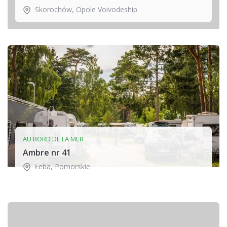
Skorochów
,
Opole Voivodeship
AU BORD DE LA MER
Ambre nr 41
Łeba
,
Pomorskie