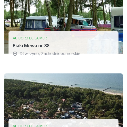
AU BORD DE LA MER
Biała Mewa nr 88
Dźwirzyno
,
Zachodniopomorskie
AU BORD DE LA MER