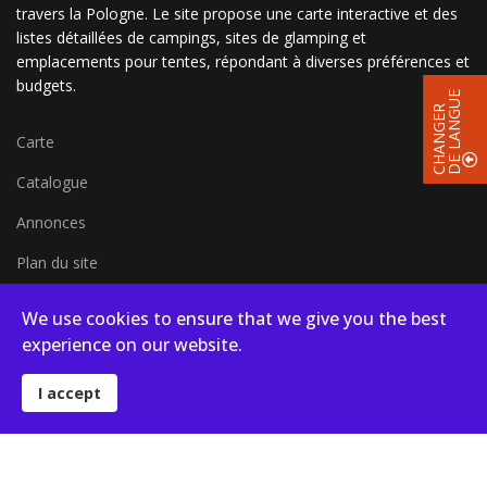
travers la Pologne. Le site propose une carte interactive et des
listes détaillées de campings, sites de glamping et
emplacements pour tentes, répondant à diverses préférences et
budgets.
E
C
H
A
N
G
E
R
D
E
L
A
N
G
U
Carte
Catalogue
Annonces
Plan du site
Carte en plein écran
We use cookies to ensure that we give you the best
Blog
experience on our website.
I accept
© 2026 Campsites in Poland