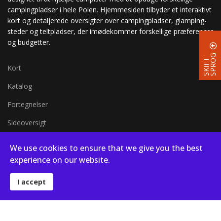
campingpladser i hele Polen. Hjemmesiden tilbyder et interaktivt
kort og detaljerede oversigter over campingpladser, glamping-
steder og teltpladser, der imødekommer forskellige præferencer
og budgetter.
G
S
K
I
F
T
S
P
R
O
Kort
Katalog
Fortegnelser
Sideoversigt
Kort i fuld skærm
We use cookies to ensure that we give you the best
Blog
experience on our website.
I accept
© 2026 Campsites in Poland