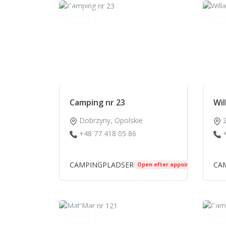
0.0 / 5
0.0 
Camping nr 23
Wil
Dobrzyny
,
Opolskie
+48 77 418 05 86
CAMPINGPLADSER
CA
Open efter appointment
0.0 / 5
0.0 