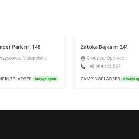
per Park nr. 148
Zatoka Bajka nr 241
Przyszowa
,
Małopolskie
Grodziec
,
Opolskie
+48 664 165 557
MPINGPLADSER
CAMPINGPLADSER
Always open
Always o