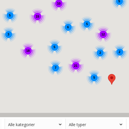
5
10
5
15
5
6
12
3
5
18
2
2
21
7
5