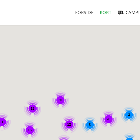
FORSIDE
KORT
CAMPI
30
13
3
28
11
12
5
15