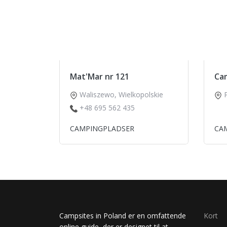
Mat'Mar nr 121
Cam
Waliszewo
,
Wielkopolskie
+48 695 562 435
CAMPINGPLADSER
CA
Campsites in Poland er en omfattende
Kort
online guide, der er designet til at