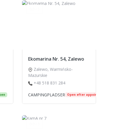
0.0 / 5
Ekomarina Nr. 54, Zalewo
Zalewo
,
Warmińsko-
Mazurskie
+48 518 831 284
CAMPINGPLADSER
pen
Open efter appointment
0.0 / 5