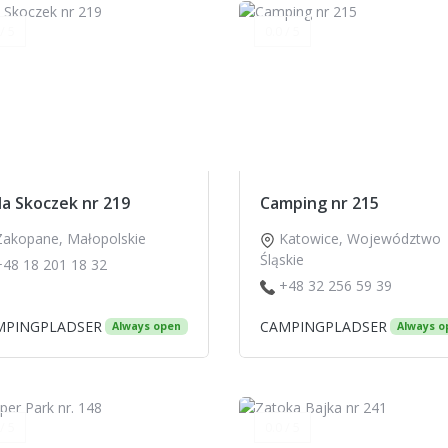
/ 5
0.0 / 5
la Skoczek nr 219
Camping nr 215
Zakopane
,
Małopolskie
Katowice
,
Województwo
Śląskie
+48 18 201 18 32
+48 32 256 59 39
MPINGPLADSER
CAMPINGPLADSER
Always open
Always o
/ 5
0.0 / 5