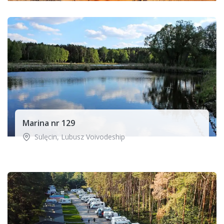
Marina nr 129
Sulęcin
,
Lubusz Voivodeship