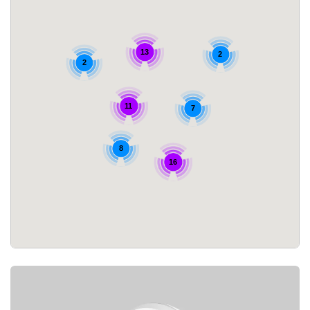
13
2
2
11
7
8
16