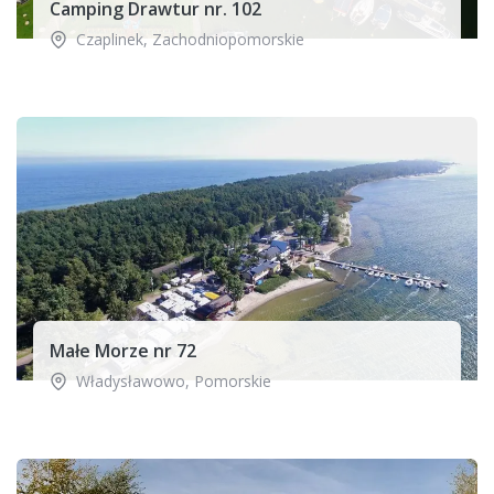
Camping Drawtur nr. 102
Czaplinek
,
Zachodniopomorskie
Małe Morze nr 72
Władysławowo
,
Pomorskie