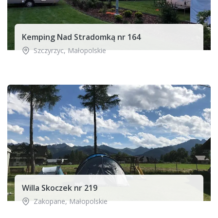
Kemping Nad Stradomką nr 164
Szczyrzyc
,
Małopolskie
Willa Skoczek nr 219
Zakopane
,
Małopolskie