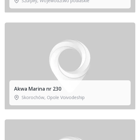
Szurpiły
,
Województwo podlaskie
Akwa Marina nr 230
Skorochów
,
Opole Voivodeship