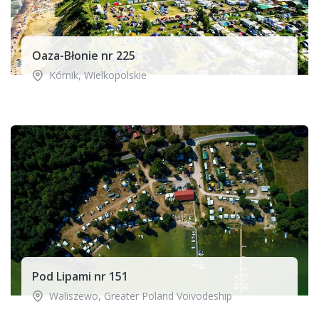
Oaza-Błonie nr 225
Kórnik
,
Wielkopolskie
Pod Lipami nr 151
Waliszewo
,
Greater Poland Voivodeship