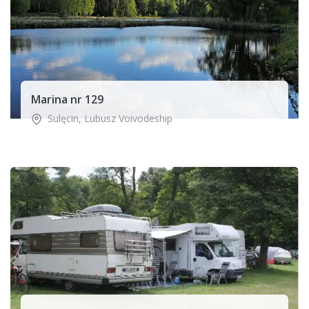
Marina nr 129
Sulęcin
,
Lubusz Voivodeship