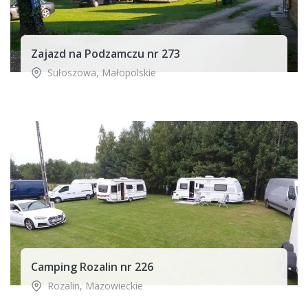
Zajazd na Podzamczu nr 273
Sułoszowa
,
Małopolskie
Camping Rozalin nr 226
Rozalin
,
Mazowieckie