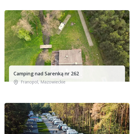
Camping nad Sarenką nr 262
Franopol
,
Mazowieckie