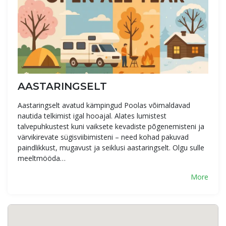
AASTARINGSELT
Aastaringselt avatud kämpingud Poolas võimaldavad
nautida telkimist igal hooajal. Alates lumistest
talvepuhkustest kuni vaiksete kevadiste põgenemisteni ja
värvikirevate sügisviibimisteni – need kohad pakuvad
paindlikkust, mugavust ja seiklusi aastaringselt. Olgu sulle
meeltmööda…
More