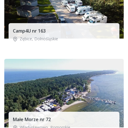
Camp4U nr 163
Zębice
,
Dolnośląskie
Małe Morze nr 72
Władysławowo
,
Pomorskie