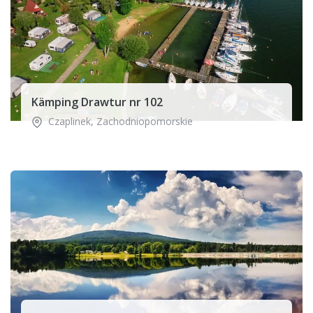
Kämping Drawtur nr 102
Czaplinek
,
Zachodniopomorskie