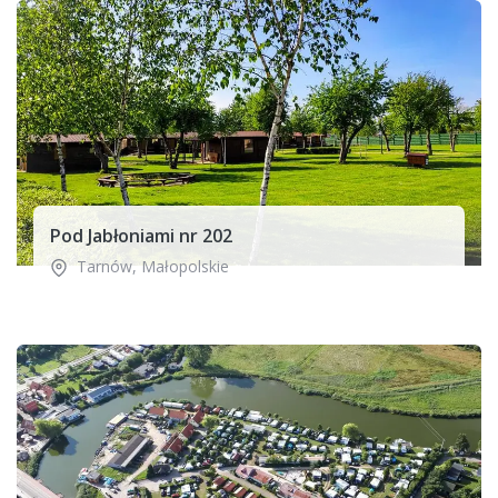
Pod Jabłoniami nr 202
Tarnów
,
Małopolskie