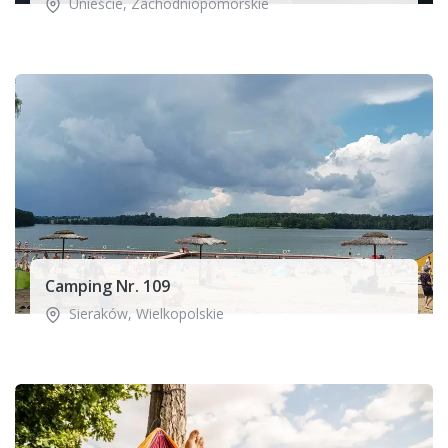
Unieście
,
Zachodniopomorskie
Camping Nr. 109
Sieraków
,
Wielkopolskie