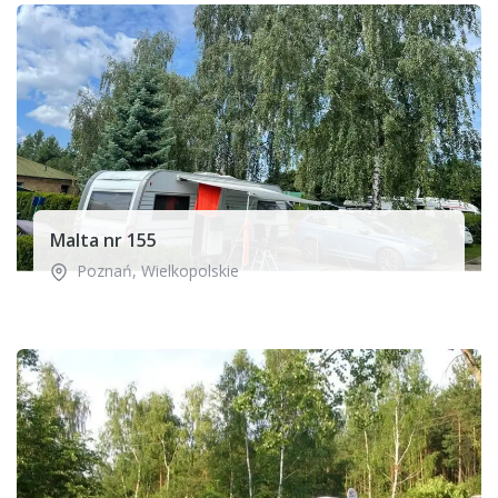
Malta nr 155
Poznań
,
Wielkopolskie