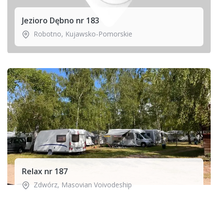
Jezioro Dębno nr 183
Robotno
,
Kujawsko-Pomorskie
Relax nr 187
Zdwórz
,
Masovian Voivodeship