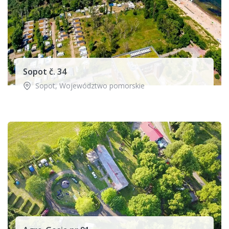
Sopot č. 34
Sopot
,
Województwo pomorskie