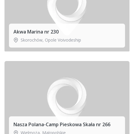
Akwa Marina nr 230
Skorochów
,
Opole Voivodeship
Nasza Polana-Camp Pieskowa Skała nr 266
Wielmoża
,
Małopolskie