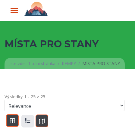
MÍSTA PRO STANY
Jste zde:
Titulní stránka
KEMPY
MÍSTA PRO STANY
Výsledky
1
-
25
z
25