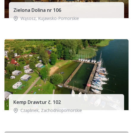
Zielona Dolina nr 106
Wąsosz
,
Kujawsko-Pomorskie
Kemp Drawtur č. 102
Czaplinek
,
Zachodniopomorskie