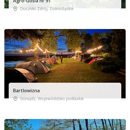
Agro-Gosia nr 91
Duszniki-Zdrój
,
Dolnośląskie
Bartlowizna
Goniądz
,
Województwo podlaskie