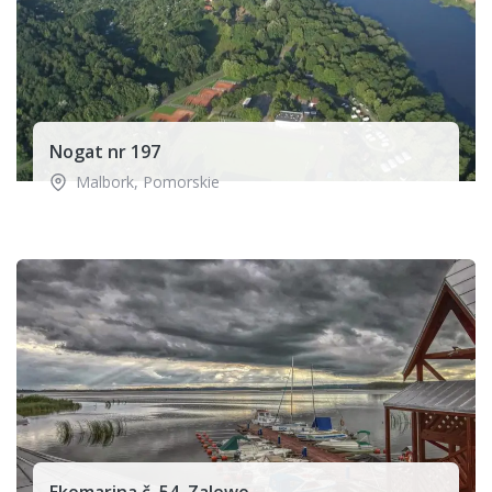
Nogat nr 197
Malbork
,
Pomorskie
Ekomarina č. 54, Zalewo