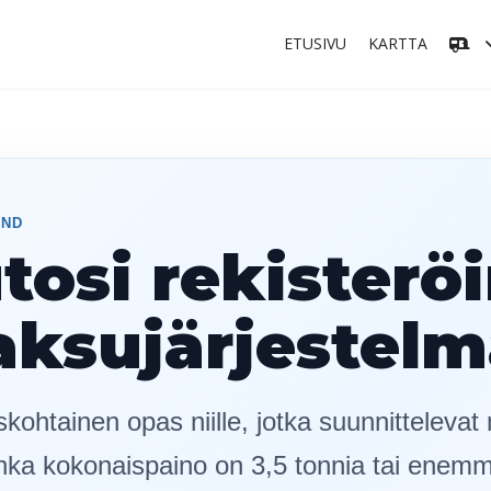
ETUSIVU
KARTTA
AND
tosi rekisterö
aksujärjestel
skohtainen opas niille, jotka suunnitteleva
onka kokonaispaino on 3,5 tonnia tai enem