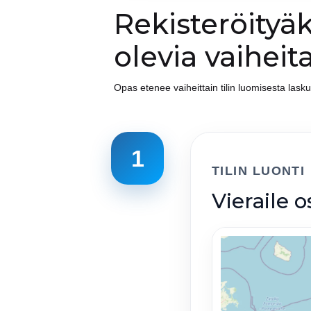
Rekisteröityäk
olevia vaiheit
Opas etenee vaiheittain tilin luomisesta laskut
1
TILIN LUONTI
Vieraile 