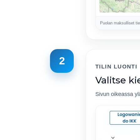
Puolan maksulliset tiet
2
TILIN LUONTI
Valitse ki
Sivun oikeassa ylä