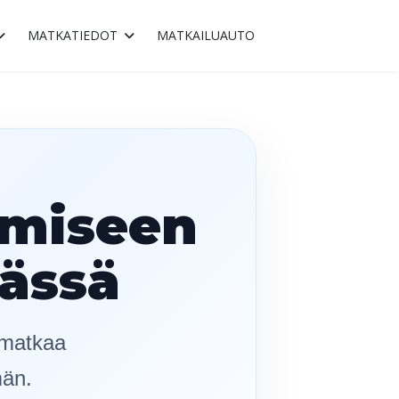
MATKATIEDOT
MATKAILUAUTO
imiseen
mässä
t matkaa
män.