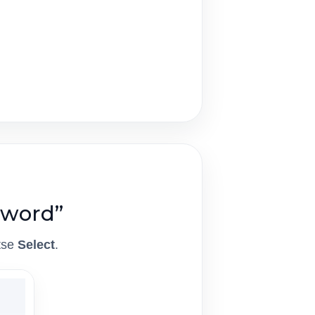
sword”
itse
Select
.