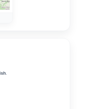
ish
.