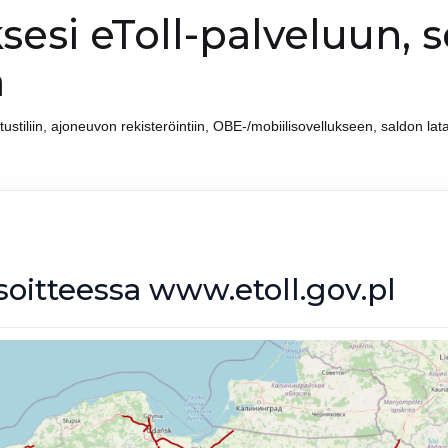
sesi eToll-palveluun, s
a
ustiliin, ajoneuvon rekisteröintiin, OBE-/mobiilisovellukseen, saldon lataa
osoitteessa www.etoll.gov.pl