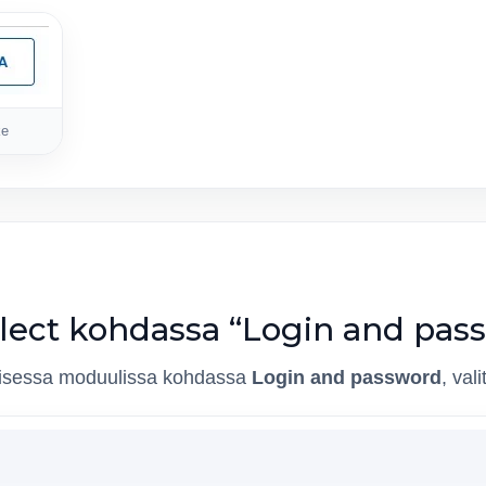
ke
elect kohdassa “Login and pas
toisessa moduulissa kohdassa
Login and password
, val