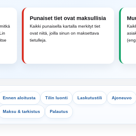
Punaiset tiet ovat maksullisia
Muu
 mitkä
Kaikki punaisella kartalla merkityt tiet
Kaik
Lin
ovat niitä, joilla sinun on maksettava
asia
itse
tietulleja.
(eng
Ennen aloitusta
Tilin luonti
Laskutustili
Ajoneuvo
Maksu & tarkistus
Palautus