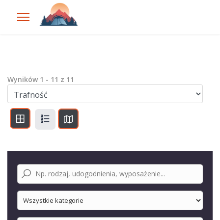
Wyników
1
-
11
z
11