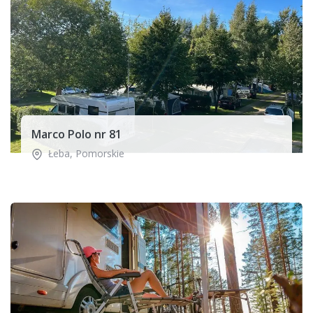
Marco Polo nr 81
Łeba
,
Pomorskie