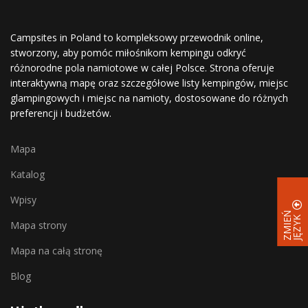
Campsites in Poland to kompleksowy przewodnik online,
stworzony, aby pomóc miłośnikom kempingu odkryć
różnorodne pola namiotowe w całej Polsce. Strona oferuje
interaktywną mapę oraz szczegółowe listy kempingów, miejsc
glampingowych i miejsc na namioty, dostosowane do różnych
preferencji i budżetów.
Mapa
Katalog
Wpisy
Z
M
I
E
Ń
J
Ę
Z
Y
K
Mapa strony
Mapa na całą stronę
Blog