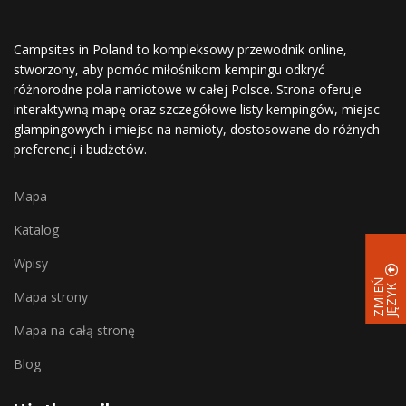
Campsites in Poland to kompleksowy przewodnik online,
stworzony, aby pomóc miłośnikom kempingu odkryć
różnorodne pola namiotowe w całej Polsce. Strona oferuje
interaktywną mapę oraz szczegółowe listy kempingów, miejsc
glampingowych i miejsc na namioty, dostosowane do różnych
preferencji i budżetów.
Mapa
Katalog
Wpisy
Z
M
I
E
Ń
J
Ę
Z
Y
K
Mapa strony
Mapa na całą stronę
Blog