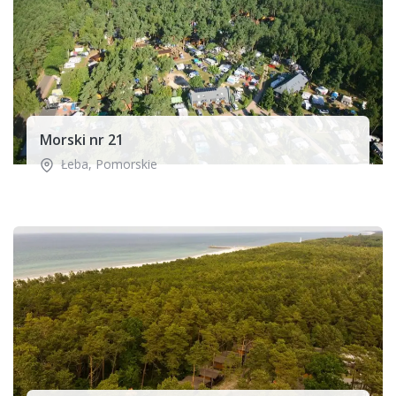
Morski nr 21
Łeba
,
Pomorskie