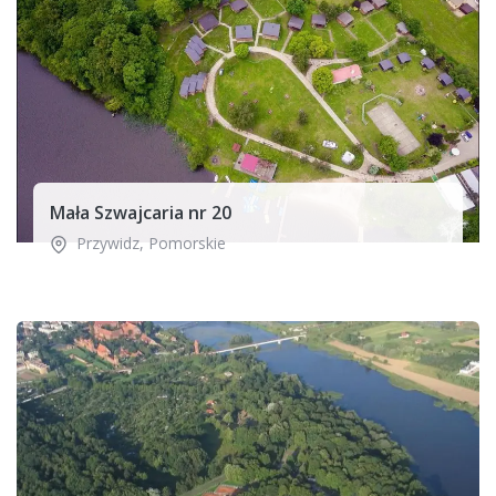
Mała Szwajcaria nr 20
Przywidz
,
Pomorskie