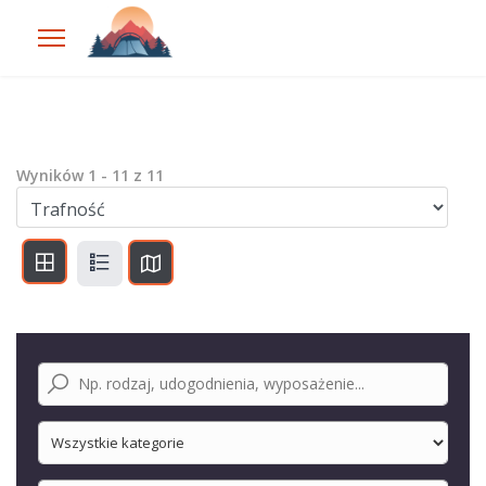
Wyników
1
-
11
z
11