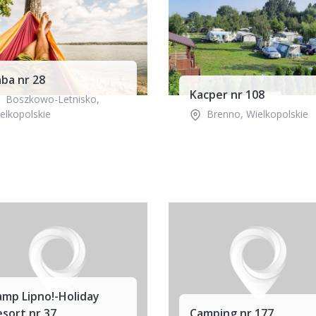
ba nr 28
Kacper nr 108
Boszkowo-Letnisko
,
elkopolskie
Brenno
,
Wielkopolskie
amp Lipno!-Holiday
sort nr 37
Camping nr 177