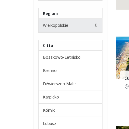
Regioni
Wielkopolskie
Città
Boszkowo-Letnisko
Brenno
O
Dźwierszno Małe
Karpicko
Kórnik
Lubasz