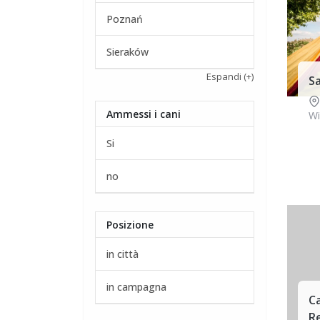
Poznań
Sieraków
Espandi
(+)
Sa
Ammessi i cani
Wi
Si
no
Posizione
in città
in campagna
C
Re