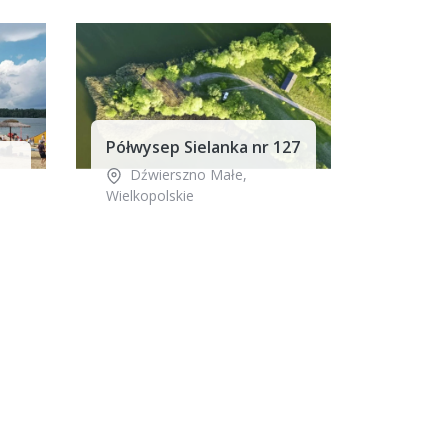
Półwysep Sielanka nr 127
Dźwierszno Małe
,
Wielkopolskie