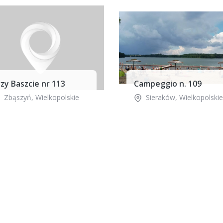
zy Baszcie nr 113
Campeggio n. 109
Zbąszyń
,
Wielkopolskie
Sieraków
,
Wielkopolskie