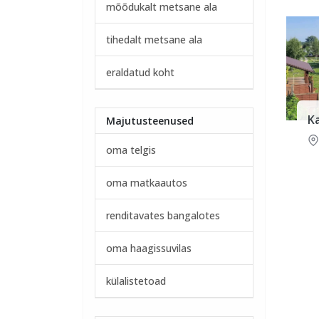
mõõdukalt metsane ala
tihedalt metsane ala
eraldatud koht
K
Majutusteenused
oma telgis
oma matkaautos
renditavates bangalotes
oma haagissuvilas
külalistetoad