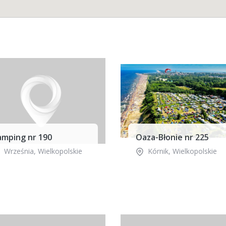
amping nr 190
Oaza-Błonie nr 225
Września
,
Wielkopolskie
Kórnik
,
Wielkopolskie