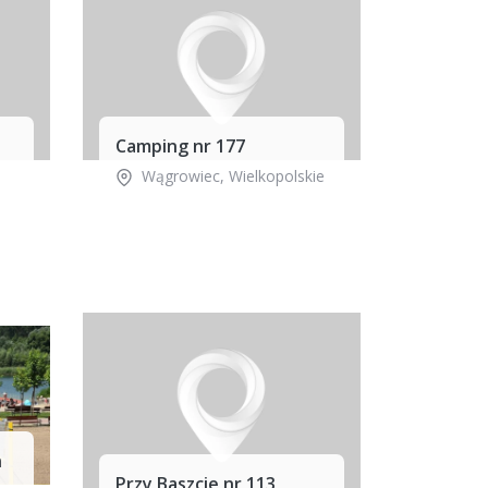
Camping nr 177
Wągrowiec
,
Wielkopolskie
n
Przy Baszcie nr 113