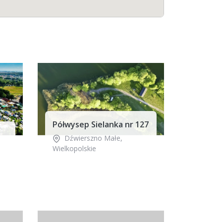
Półwysep Sielanka nr 127
Dźwierszno Małe
,
Wielkopolskie