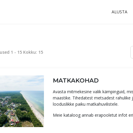
ALUSTA
used
1
-
15
Kokku:
15
MATKAKOHAD
Avasta mitmekesine valik kämpinguid, mis o
maastike. Tihedatest metsadest rahulike jä
looduslikke paiku matkahuvilistele.
Meie kataloog annab erapooletut infot e