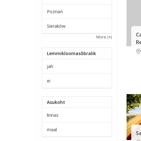
Poznań
Sieraków
C
More
(+)
Re
Lemmikloomasõbralik
jah
ei
Asukoht
linnas
maal
Sa