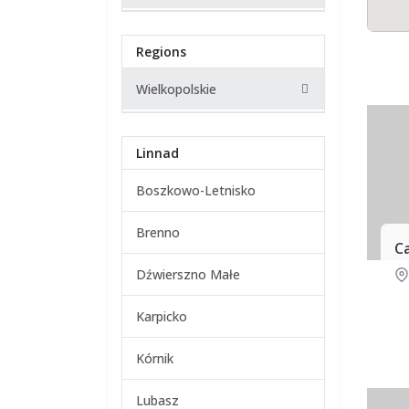
Regions
Wielkopolskie
Linnad
Boszkowo-Letnisko
Brenno
C
Dźwierszno Małe
Karpicko
Kórnik
Lubasz