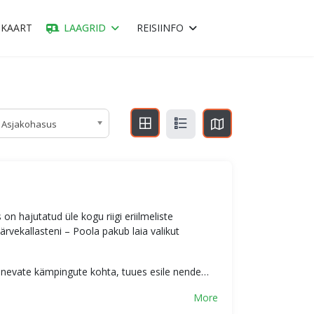
KAART
LAAGRID
REISIINFO
Asjakohasus
n hajutatud üle kogu riigi eriilmeliste
rvekallasteni – Poola pakub laia valikut
rinevate kämpingute kohta, tuues esile nende…
More