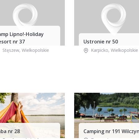
amp Lipno!-Holiday
sort nr 37
Ustronie nr 50
Stęszew
,
Wielkopolskie
Karpicko
,
Wielkopolskie
ba nr 28
Camping nr 191 Wilczy