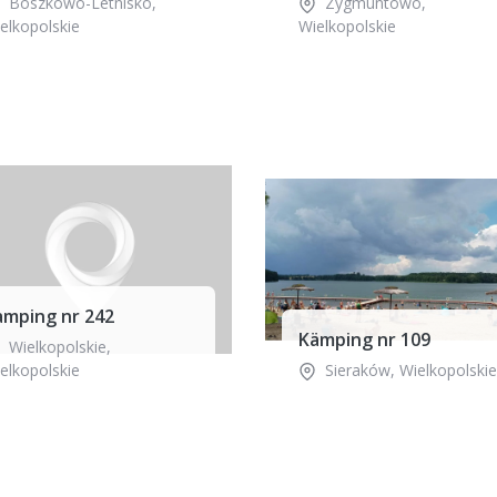
Boszkowo-Letnisko
,
Zygmuntowo
,
elkopolskie
Wielkopolskie
amping nr 242
Kämping nr 109
Wielkopolskie
,
elkopolskie
Sieraków
,
Wielkopolskie