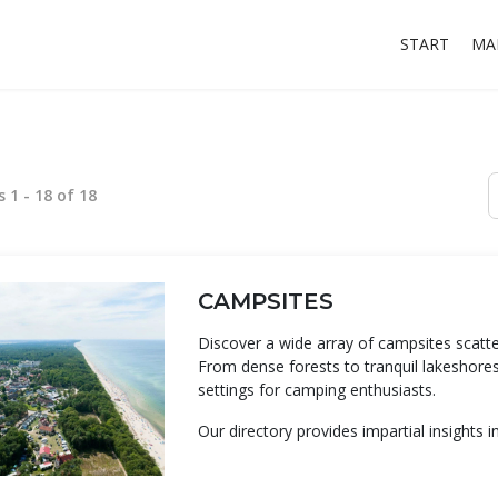
START
MA
ts
1
-
18
of
18
CAMPSITES
Discover a wide array of campsites scatte
From dense forests to tranquil lakeshores,
settings for camping enthusiasts.
Our directory provides impartial insights i