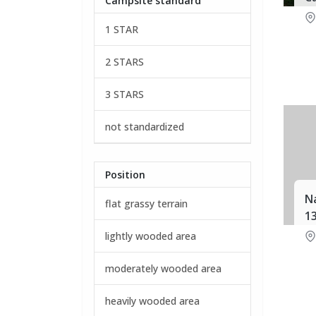
Campsite standard
1 STAR
2 STARS
3 STARS
not standardized
Position
N
flat grassy terrain
1
lightly wooded area
moderately wooded area
heavily wooded area