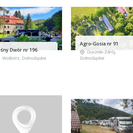
Agro-Gosia nr 91
eśny Dwór nr 196
Duszniki-Zdrój
,
Wolibórz
,
Dolnośląskie
Dolnośląskie