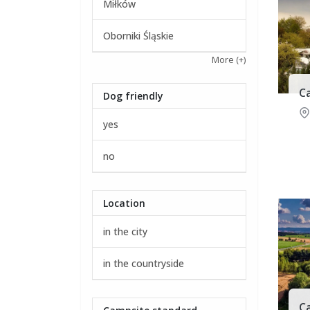
Miłków
Oborniki Śląskie
More
(+)
C
Dog friendly
yes
no
Location
in the city
in the countryside
C