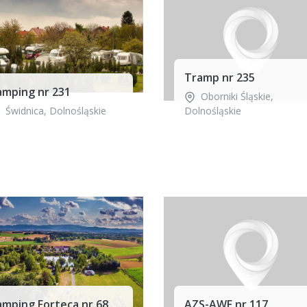
Tramp nr 235
amping nr 231
Oborniki Śląskie
,
Świdnica
,
Dolnośląskie
Dolnośląskie
amping Forteca nr 68
AZS-AWF nr 117