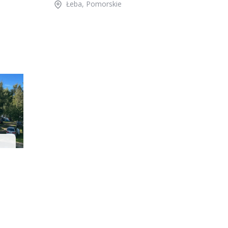
Łeba
,
Pomorskie