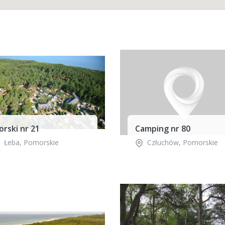
rski nr 21
Camping nr 80
Łeba
,
Pomorskie
Człuchów
,
Pomorskie