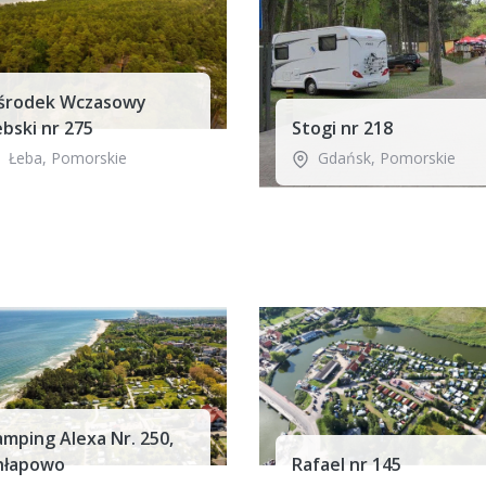
środek Wczasowy
bski nr 275
Stogi nr 218
Łeba
,
Pomorskie
Gdańsk
,
Pomorskie
mping Alexa Nr. 250,
hłapowo
Rafael nr 145