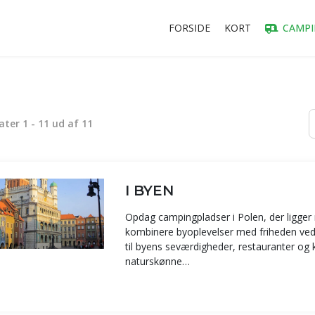
FORSIDE
KORT
CAMPI
tater
1
-
11
ud af
11
I BYEN
Opdag campingpladser i Polen, der ligger mid
kombinere byoplevelser med friheden ved
til byens seværdigheder, restauranter og k
naturskønne…