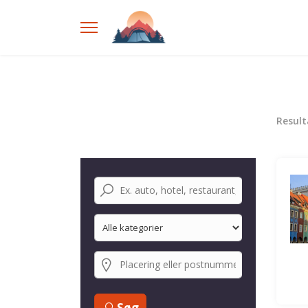
Resul
Søg