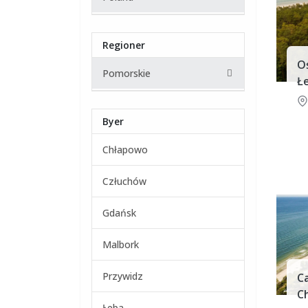
Regioner
O
Pomorskie
Łe
Byer
Chłapowo
Człuchów
Gdańsk
Malbork
Przywidz
Ca
C
Łeba