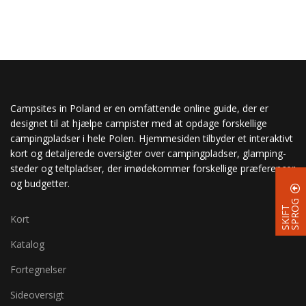
Campsites in Poland er en omfattende online guide, der er
designet til at hjælpe campister med at opdage forskellige
campingpladser i hele Polen. Hjemmesiden tilbyder et interaktivt
kort og detaljerede oversigter over campingpladser, glamping-
steder og teltpladser, der imødekommer forskellige præferencer
og budgetter.
G
S
K
I
F
T
S
P
R
O
Kort
Katalog
Fortegnelser
Sideoversigt