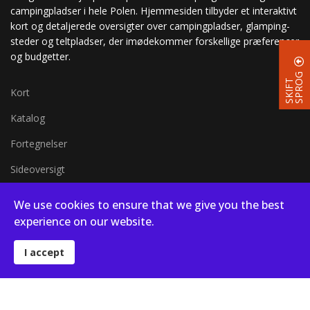
campingpladser i hele Polen. Hjemmesiden tilbyder et interaktivt
kort og detaljerede oversigter over campingpladser, glamping-
steder og teltpladser, der imødekommer forskellige præferencer
og budgetter.
G
S
K
I
F
T
S
P
R
O
Kort
Katalog
Fortegnelser
Sideoversigt
Kort i fuld skærm
We use cookies to ensure that we give you the best
Blog
experience on our website.
I accept
© 2026 Campsites in Poland